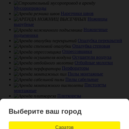
Мусоропроводы
Нарезчики швов
Ножницы
вырубные
Ножничные
подъемники
Опалубка перекрытий
Опалубка стеновая
Опрессовщики
Осушители воздуха
Отбойные молотки
Перфораторы
Пилы монтажные
Пилы сабельные
Пистолеты
монтажные
Плиткорезы
Подъемники
для гипсокартона
Выберите ваш город
Подъемники фасадные
Полировальные
машины
Саратов
Прицепы