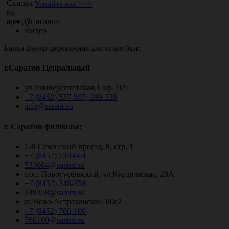
Узнайте как >>>
Описание
Видео
Балка фанер-деревянная для опалубки:
г.Саратов Ценральный
ул.Университетская,1 оф. 105
+7 (8452) 537-507; 399-339
info@sarent.su
г. Саратов филиалы:
1-й Сеченский проезд, 8, стр. 1
+7 (8452) 533-664
533664@sarent.su
пос. Новогусельский, ул.Курдюмская, 28А
+7 (8452) 348-358
348358@sarent.su
ш.Ново-Астраханское, 80с2
+7 (8452) 760-100
760100@sarent.su