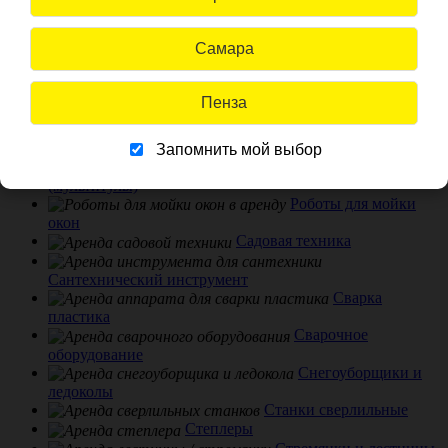
Самара
Прогрев бетона
Промышленные фены
Пылесосы
Пенза
строительные
Резчики кровли
Рейсмусовые станки
Запомнить мой выбор
Реноваторы
(мультитулы)
Роботы для мойки
окон
Садовая техника
Сантехнический инструмент
Сварка
пластика
Сварочное
оборудование
Снегоуборщики и
ледоколы
Станки сверлильные
Степлеры