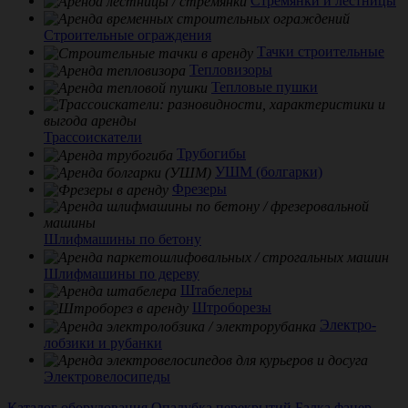
Стремянки и лестницы
Строительные ограждения
Тачки строительные
Тепловизоры
Тепловые пушки
Трассоискатели
Трубогибы
УШМ (болгарки)
Фрезеры
Шлифмашины по бетону
Шлифмашины по дереву
Штабелеры
Штроборезы
Электро-
лобзики и рубанки
Электровелосипеды
Каталог оборудования
Опалубка перекрытий
Балка фанер-