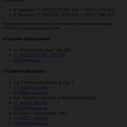
в Саратове +7 (8452) 537-507 или +7 (8452) 533-664,
в Энгельсе +7 (8453)56-10-35 или +7 (967) 5000-347.
*Информация носит справочный характер и может быть изменена компанией
SARENT без специального уведомления.
г.Саратов Ценральный
ул.Университетская,1 оф. 105
+7 (8452) 537-507; 399-339
info@sarent.su
г. Саратов филиалы:
1-й Сеченский проезд, 8, стр. 1
+7 (8452) 533-664
533664@sarent.su
пос. Новогусельский, ул.Курдюмская, 28А
+7 (8452) 348-358
348358@sarent.su
ш.Ново-Астраханское, 80с2
+7 (8452) 760-100
760100@sarent.su