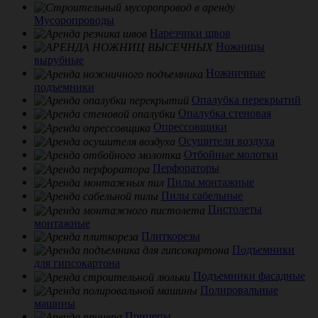
Мусоропроводы
Нарезчики швов
Ножницы
вырубные
Ножничные
подъемники
Опалубка перекрытий
Опалубка стеновая
Опрессовщики
Осушители воздуха
Отбойные молотки
Перфораторы
Пилы монтажные
Пилы сабельные
Пистолеты
монтажные
Плиткорезы
Подъемники
для гипсокартона
Подъемники фасадные
Полировальные
машины
Прицепы