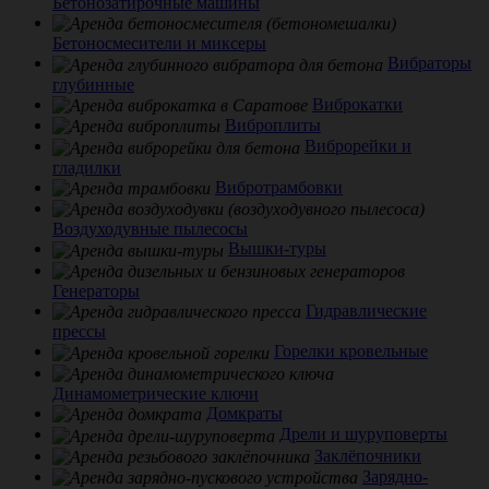
Бетонозатирочные машины
Бетоносмесители и миксеры
Вибраторы
глубинные
Виброкатки
Виброплиты
Виброрейки и
гладилки
Вибротрамбовки
Воздуходувные пылесосы
Вышки-туры
Генераторы
Гидравлические
прессы
Горелки кровельные
Динамометрические ключи
Домкраты
Дрели и шуруповерты
Заклёпочники
Зарядно-