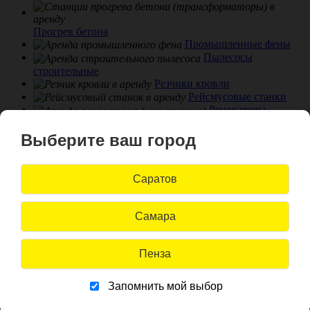
Прогрев бетона
Промышленные фены
Пылесосы
строительные
Резчики кровли
Рейсмусовые станки
Реноваторы
(мультитулы)
Роботы для мойки
Выберите ваш город
окон
Садовая техника
Саратов
Сантехнический инструмент
Сварка
пластика
Самара
Сварочное
оборудование
Снегоуборщики и
Пенза
ледоколы
Станки сверлильные
Запомнить мой выбор
Степлеры
Стремянки и лестницы