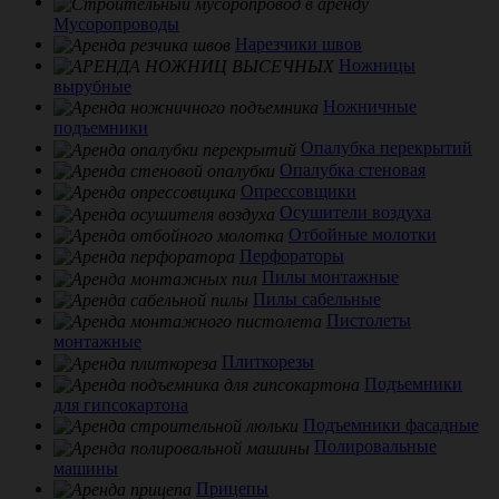
Мусоропроводы
Нарезчики швов
Ножницы
вырубные
Ножничные
подъемники
Опалубка перекрытий
Опалубка стеновая
Опрессовщики
Осушители воздуха
Отбойные молотки
Перфораторы
Пилы монтажные
Пилы сабельные
Пистолеты
монтажные
Плиткорезы
Подъемники
для гипсокартона
Подъемники фасадные
Полировальные
машины
Прицепы