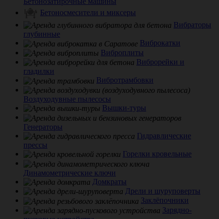
Бетонозатирочные машины
Бетоносмесители и миксеры
Вибраторы
глубинные
Виброкатки
Виброплиты
Виброрейки и
гладилки
Вибротрамбовки
Воздуходувные пылесосы
Вышки-туры
Генераторы
Гидравлические
прессы
Горелки кровельные
Динамометрические ключи
Домкраты
Дрели и шуруповерты
Заклёпочники
Зарядно-