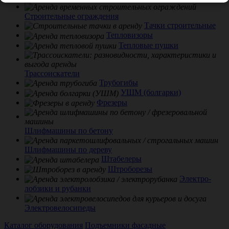
Строительные ограждения
Тачки строительные
Тепловизоры
Тепловые пушки
Трассоискатели
Трубогибы
УШМ (болгарки)
Фрезеры
Шлифмашины по бетону
Шлифмашины по дереву
Штабелеры
Штроборезы
Электро-
лобзики и рубанки
Электровелосипеды
Каталог оборудования
Подъемники фасадные