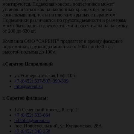
монтируются. Подвесная консоль подъемников может
устанавливаться как на наклонных крышах без риска
соскальзывания, так и на плоских крышах с парапетом.
Подъемники различаются по грузоподъемности и размерам,
могут быть одно- и двухместными и рассчитаны на нагрузку
от 200 до 630 кг.
Компания ООО "САРЕНТ" предлагает в аренду фасадные
подъемники, грузоподъемностью от 500кг до 630 кг, с
высотой подъема до 100м.
г.Саратов Ценральный
ул.Университетская,1 оф. 105
+7 (8452) 537-507; 399-339
info@sarent.su
г. Саратов филиалы:
1-й Сеченский проезд, 8, стр. 1
+7 (8452) 533-664
533664@sarent.su
пос. Новогусельский, ул.Курдюмская, 28А
+7 (8452) 348-358