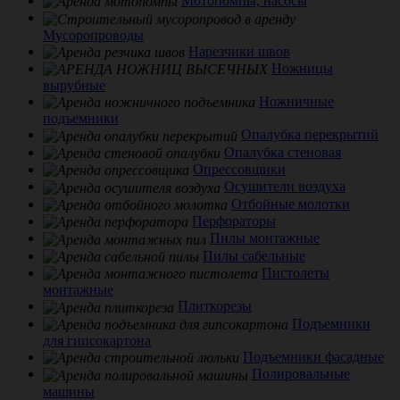
Мотопомпы, насосы
Мусоропроводы
Нарезчики швов
Ножницы
вырубные
Ножничные
подъемники
Опалубка перекрытий
Опалубка стеновая
Опрессовщики
Осушители воздуха
Отбойные молотки
Перфораторы
Пилы монтажные
Пилы сабельные
Пистолеты
монтажные
Плиткорезы
Подъемники
для гипсокартона
Подъемники фасадные
Полировальные
машины