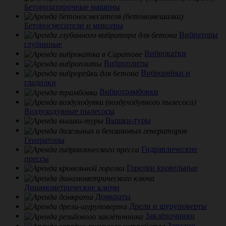
Бетонозатирочные машины
Бетоносмесители и миксеры
Вибраторы
глубинные
Виброкатки
Виброплиты
Виброрейки и
гладилки
Вибротрамбовки
Воздуходувные пылесосы
Вышки-туры
Генераторы
Гидравлические
прессы
Горелки кровельные
Динамометрические ключи
Домкраты
Дрели и шуруповерты
Заклёпочники
Зарядно-