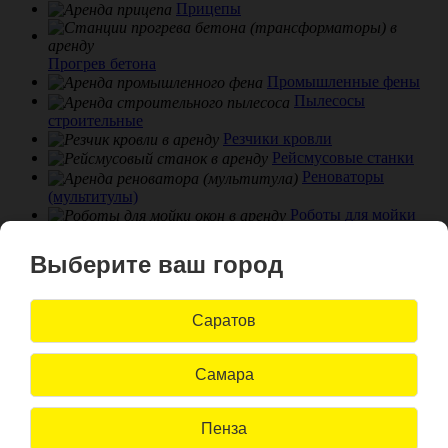
Прицепы
Прогрев бетона
Промышленные фены
Пылесосы
строительные
Резчики кровли
Рейсмусовые станки
Реноваторы
(мультитулы)
Роботы для мойки
окон
Садовая техника
Выберите ваш город
Сантехнический инструмент
Сварка
Саратов
пластика
Сварочное
оборудование
Самара
Снегоуборщики и
ледоколы
Станки сверлильные
Пенза
Степлеры