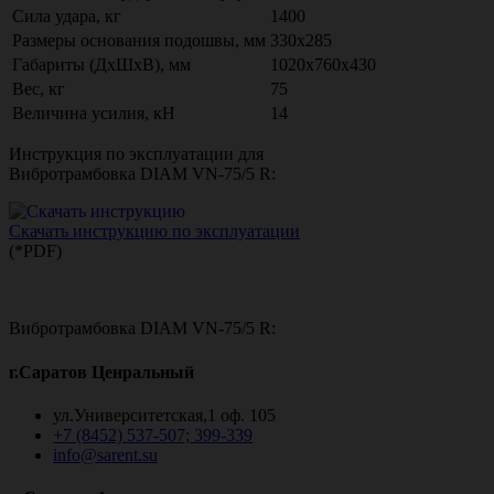
Сила удара, кг
1400
Размеры основания подошвы, мм
330х285
Габариты (ДхШхВ), мм
1020х760х430
Вес, кг
75
Величина усилия, кН
14
Инструкция по эксплуатации для
Вибротрамбовка DIAM VN-75/5 R:
Скачать инструкцию по эксплуатации
(*PDF)
Вибротрамбовка DIAM VN-75/5 R:
г.Саратов Ценральный
ул.Университетская,1 оф. 105
+7 (8452) 537-507; 399-339
info@sarent.su