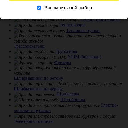
Стремянки и лестницы
Запомнить мой выбор
Строительные ограждения
Тачки строительные
Тепловизоры
Тепловые пушки
Трассоискатели
Трубогибы
УШМ (болгарки)
Фрезеры
Шлифмашины по бетону
Шлифмашины по дереву
Штабелеры
Штроборезы
Электро-
лобзики и рубанки
Электровелосипеды