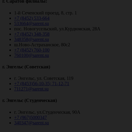
г. Саратов филиалы:
1-й Сеченский проезд, 8, стр. 1
+7 (8452) 533-664
533664@sarent.su
пос. Новогусельский, ул.Курдюмская, 28А
+7 (8452) 348-358
348358@sarent.su
ш.Ново-Астраханское, 80с2
+7 (8452) 760-100
760100@sarent.su
г. Энгельс (Советская)
г. Энгельс, ул. Советская, 119
+7 (8453)56-10-35; 71-12-71
711271@sarent.su
г. Энгельс (Студенческая)
г. Энгельс, ул.Студенческая, 90А
+7 (967)5000347
340347@sarent.su