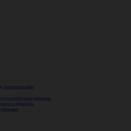
Арматурогибы
етонозатирочные машины
ители и миксеры
лубинные