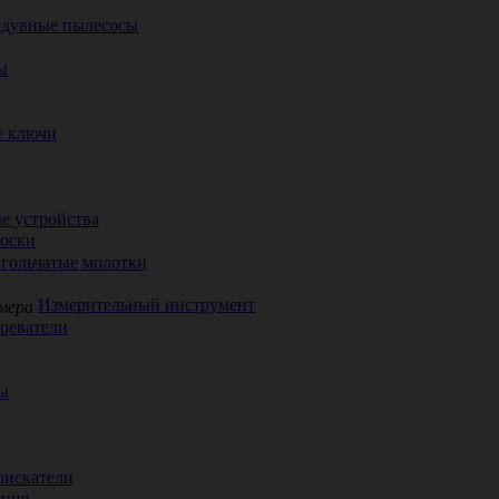
одувные пылесосы
ы
е ключи
е устройства
соски
гольчатые молотки
Измерительный инструмент
реватели
ы
оискатели
ения