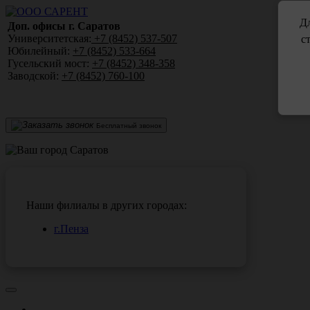
Дл
Доп. офисы г. Саратов
Университетская:
+7 (8452) 537-507
с
Юбилейный:
+7 (8452) 533-664
Гусельский мост:
+7 (8452) 348-358
Заводской:
+7 (8452) 760-100
Бесплатный звонок
Саратов
Наши филиалы в других городах:
г.Пенза