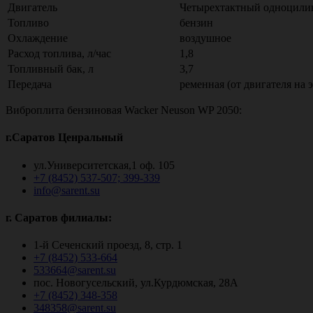
Двигатель
Четырехтактный одноцили
Топливо
бензин
Охлаждение
воздушное
Расход топлива, л/час
1,8
Топливный бак, л
3,7
Передача
ременная (от двигателя на 
Виброплита бензиновая Wacker Neuson WP 2050:
г.Саратов Ценральный
ул.Университетская,1 оф. 105
+7 (8452) 537-507; 399-339
info@sarent.su
г. Саратов филиалы:
1-й Сеченский проезд, 8, стр. 1
+7 (8452) 533-664
533664@sarent.su
пос. Новогусельский, ул.Курдюмская, 28А
+7 (8452) 348-358
348358@sarent.su