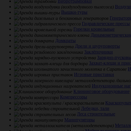
Вибротрамбовки
Воздух
Вышки-туры
Генератор
Гидравлические прессы
Горелки кровельные
Динамометрически
Домкраты
Дрели и шуруповерты
Заклёпочники
Зарядно-пусковы
Захват-клещи и при
И
Игровые приставки
Индукционные наг
Клининговое оборудование
Компрессоры
Краскопульт
Лебедки, тали
Леса строительные
Манипуляторы
Металл
Мойки высокого давл