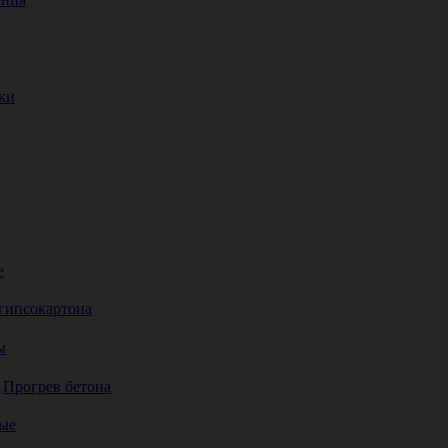
ки
е
гипсокартона
ы
Прогрев бетона
ые