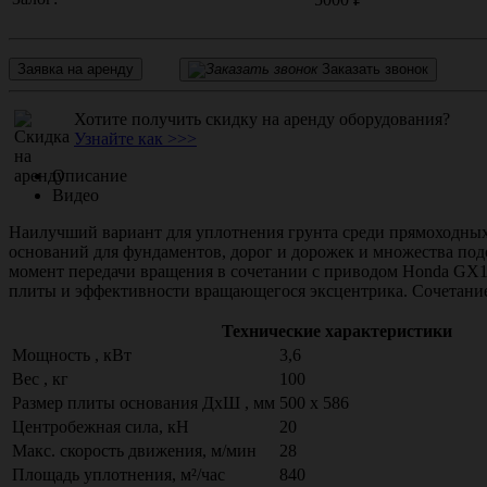
Заявка на аренду
Заказать звонок
Хотите получить скидку на аренду оборудования?
Узнайте как >>>
Описание
Видео
Наилучший вариант для уплотнения грунта среди прямоходных
оснований для фундаментов, дорог и дорожек и множества под
момент передачи вращения в сочетании с приводом Honda GX16
плиты и эффективности вращающегося эксцентрика. Сочетание
Технические характеристики
Мощность , кВт
3,6
Вес , кг
100
Размер плиты основания ДхШ , мм
500 x 586
Центробежная сила, кН
20
Макс. скорость движения, м/мин
28
Площадь уплотнения, м²/час
840