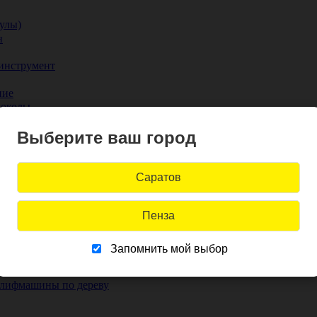
улы)
н
инструмент
ние
доколы
Выберите ваш город
льные ограждения
Саратов
Пенза
Трассоискатели
Запомнить мой выбор
Шлифмашины по бетону
лифмашины по дереву