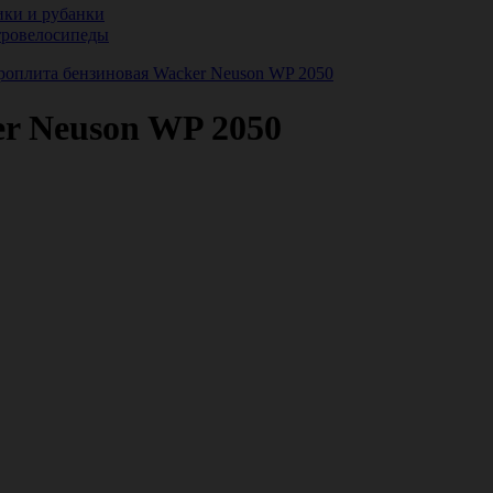
ики и рубанки
тровелосипеды
роплита бензиновая Wacker Neuson WP 2050
r Neuson WP 2050