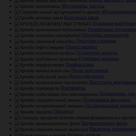
Мотопомпы, насосы
Мусоропроводы
Нарезчики швов
Ножницы вырубные
Ножничные подъемни
Опалубка перекрытий
Опалубка стеновая
Опрессовщики
Осушители воздуха
Отбойные молотки
Перфораторы
Пилы монтажные
Пилы сабельные
Пистолеты монтажны
Плиткорезы
Подъемники для 
Подъемники фасадные
Полировальные машин
Прицепы
Промышленные фены
Пылесосы строительн
Резчики кровли