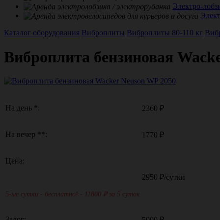
Электро-лобз
Элек
Каталог оборудования
Виброплиты
Виброплиты 80-110 кг
Виб
Виброплита бензиновая Wacke
На день *:
2360 ₽
На вечер **:
1770 ₽
Цена:
2950
₽/сутки
5-ые сутки - бесплатно! - 11800
₽ за 5 суток
Залог:
5000 ₽