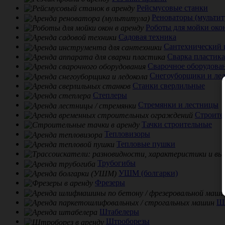
Рейсмусовые станки
Реноваторы (мультит
Роботы для мойки око
Садовая техника
Сантехнический 
Сварка пластика
Сварочное оборудова
Снегоуборщики и ле
Станки сверлильные
Степлеры
Стремянки и лестницы
Строите
Тачки строительные
Тепловизоры
Тепловые пушки
Трубогибы
УШМ (болгарки)
Фрезеры
Ш
Штабелеры
Штроборезы