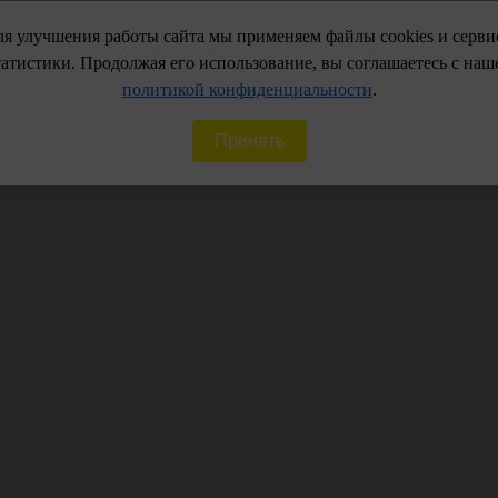
я улучшения работы сайта мы применяем файлы cookies и серв
Доп. офисы г. Энгел
Советская:
+7 (8453)5
татистики. Продолжая его использование, вы соглашаетесь с наш
Студенческая:
+7 (96
политикой конфиденциальности
.
Принять