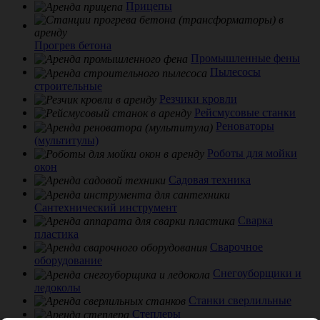
Прицепы
Прогрев бетона
Промышленные фены
Пылесосы
строительные
Резчики кровли
Рейсмусовые станки
Реноваторы
(мультитулы)
Роботы для мойки
окон
Садовая техника
Сантехнический инструмент
Сварка
пластика
Сварочное
оборудование
Снегоуборщики и
ледоколы
Станки сверлильные
Степлеры