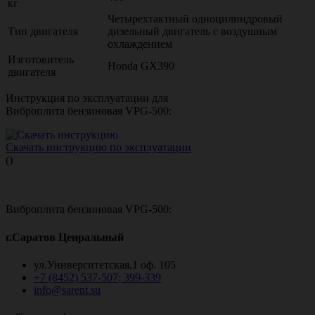
кг
Четырехтактный одноцилиндровый
Тип двигателя
дизельный двигатель с воздушным
охлаждением
Изготовитель
Honda GX390
двигателя
Инструкция по эксплуатации для
Виброплита бензиновая VPG-500:
Скачать инструкцию по эксплуатации
()
Виброплита бензиновая VPG-500:
г.Саратов Ценральный
ул.Университетская,1 оф. 105
+7 (8452) 537-507; 399-339
info@sarent.su