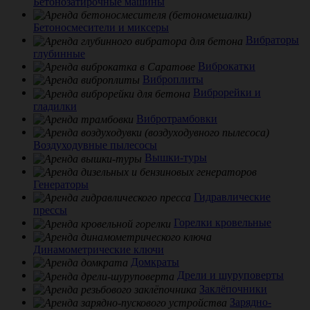
Бетонозатирочные машины
Бетоносмесители и миксеры
Вибраторы
глубинные
Виброкатки
Виброплиты
Виброрейки и
гладилки
Вибротрамбовки
Воздуходувные пылесосы
Вышки-туры
Генераторы
Гидравлические
прессы
Горелки кровельные
Динамометрические ключи
Домкраты
Дрели и шуруповерты
Заклёпочники
Зарядно-