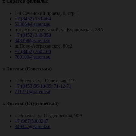
г. Саратов филиалы:
1-й Сеченский проезд, 8, стр. 1
+7 (8452) 533-664
533664@sarent.su
пос. Новогусельский, ул.Курдюмская, 28А
+7 (8452) 348-358
348358@sarent.su
ш.Ново-Астраханское, 80с2
+7 (8452) 760-100
760100@sarent.su
г. Энгельс (Советская)
г. Энгельс, ул. Советская, 119
+7 (8453)56-10-35; 71-12-71
711271@sarent.su
г. Энгельс (Студенческая)
г. Энгельс, ул.Студенческая, 90А
+7 (967)5000347
340347@sarent.su