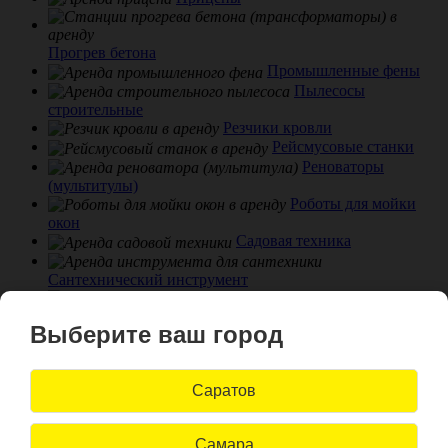
Прогрев бетона
Промышленные фены
Пылесосы
строительные
Резчики кровли
Рейсмусовые станки
Реноваторы
(мультитулы)
Роботы для мойки
окон
Садовая техника
Сантехнический инструмент
Сварка
пластика
Выберите ваш город
Сварочное
оборудование
Снегоуборщики и
Саратов
ледоколы
Станки сверлильные
Степлеры
Самара