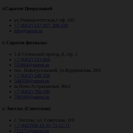
г.Саратов Ценральный
ул.Университетская,1 оф. 105
+7 (8452) 537-507; 399-339
info@sarent.su
г. Саратов филиалы:
1-й Сеченский проезд, 8, стр. 1
+7 (8452) 533-664
533664@sarent.su
пос. Новогусельский, ул.Курдюмская, 28А
+7 (8452) 348-358
348358@sarent.su
ш.Ново-Астраханское, 80с2
+7 (8452) 760-100
760100@sarent.su
г. Энгельс (Советская)
г. Энгельс, ул. Советская, 119
+7 (8453)56-10-35; 71-12-71
711271@sarent.su