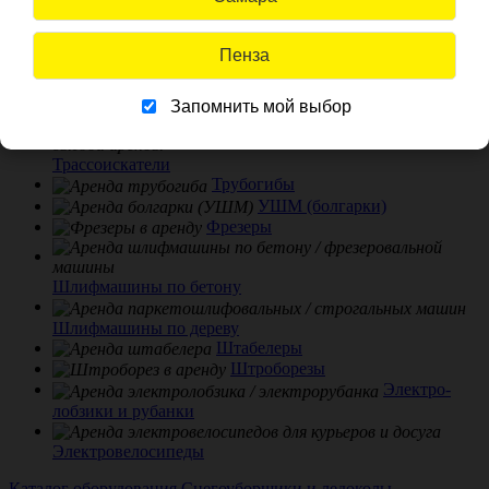
Стремянки и лестницы
Строительные ограждения
Пенза
Тачки строительные
Тепловизоры
Тепловые пушки
Запомнить мой выбор
Трассоискатели
Трубогибы
УШМ (болгарки)
Фрезеры
Шлифмашины по бетону
Шлифмашины по дереву
Штабелеры
Штроборезы
Электро-
лобзики и рубанки
Электровелосипеды
Каталог оборудования
Снегоуборщики и ледоколы