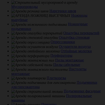
Мусоропроводы
Нарезчики швов
Ножницы
вырубные
Ножничные
подъемники
Опалубка перекрытий
Опалубка стеновая
Опрессовщики
Осушители воздуха
Отбойные молотки
Перфораторы
Пилы монтажные
Пилы сабельные
Пистолеты
монтажные
Плиткорезы
Подъемники
для гипсокартона
Подъемники фасадные
Полировальные
машины
Прицепы