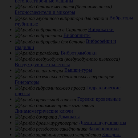
Бетонозатирочные машины
Бетоносмесители и миксеры
Вибраторы
глубинные
Виброкатки
Виброплиты
Виброрейки и
гладилки
Вибротрамбовки
Воздуходувные пылесосы
Вышки-туры
Генераторы
Гидравлические
прессы
Горелки кровельные
Динамометрические ключи
Домкраты
Дрели и шуруповерты
Заклёпочники
Зарядно-