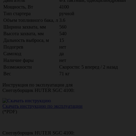
Двигатель
4-х тактный, одноцилиндровый
Мощность, Вт
4100
Тип стартера
ручной
Объем топливного бака, л
3.6
Ширина захвата, мм
560
Высота захвата, мм
540
Дальность выброса, м
15
Подогрев
нет
Самоход
да
Наличие фары
нет
Возможности
Скорости: 5 вперед / 2 назад
Вес
71 кг
Инструкция по эксплуатации для
Снегоуборщик HUTER SGC 4100:
Скачать инструкцию по эксплуатации
(*PDF)
Снегоуборщик HUTER SGC 4100: