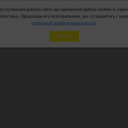
я улучшения работы сайта мы применяем файлы cookies и серв
Доп. офисы г. Энгел
Советская:
+7 (8453)5
татистики. Продолжая его использование, вы соглашаетесь с наш
Студенческая:
+7 (96
политикой конфиденциальности
.
Принять