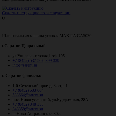
Скачать инструкцию по эксплуатации
()
Шлифовальная машина угловая MAKITA GA5030:
г.Саратов Ценральный
ул.Университетская,1 оф. 105
+7 (8452) 537-507; 399-339
info@sarent.su
г. Саратов филиалы:
1-й Сеченский проезд, 8, стр. 1
+7 (8452) 533-664
533664@sarent.su
пос. Новогусельский, ул.Курдюмская, 28А
+7 (8452) 348-358
348358@sarent.su
ш.Ново-Астраханское, 80с2