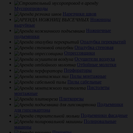
Мусоропроводы
Нарезчики швов
Ножницы
вырубные
Ножничные
подъемники
Опалубка перекрытий
Опалубка стеновая
Опрессовщики
Осушители воздуха
Отбойные молотки
Перфораторы
Пилы монтажные
Пилы сабельные
Пистолеты
монтажные
Плиткорезы
Подъемники
для гипсокартона
Подъемники фасадные
Полировальные
машины
Прицепы