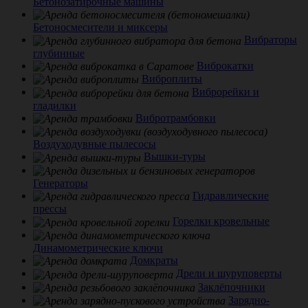
Бетонозатирочные машины
Бетоносмесители и миксеры
Вибраторы
глубинные
Виброкатки
Виброплиты
Виброрейки и
гладилки
Вибротрамбовки
Воздуходувные пылесосы
Вышки-туры
Генераторы
Гидравлические
прессы
Горелки кровельные
Динамометрические ключи
Домкраты
Дрели и шуруповерты
Заклёпочники
Зарядно-