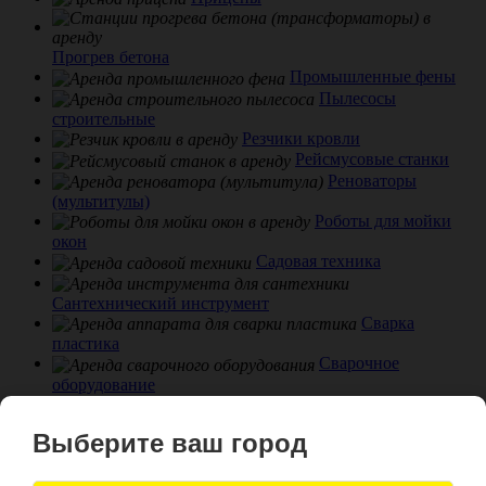
Прогрев бетона
Промышленные фены
Пылесосы
строительные
Резчики кровли
Рейсмусовые станки
Реноваторы
(мультитулы)
Роботы для мойки
окон
Садовая техника
Сантехнический инструмент
Сварка
пластика
Сварочное
оборудование
Снегоуборщики и
ледоколы
Выберите ваш город
Станки сверлильные
Степлеры