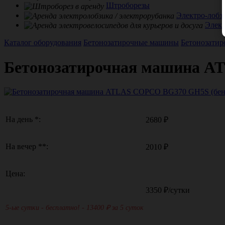
Штроборезы
Электро-лобз
Элек
Каталог оборудования
Бетонозатирочные машины
Бетонозати
Бетонозатирочная машина A
На день *:
2680 ₽
На вечер **:
2010 ₽
Цена:
3350
₽/сутки
5-ые сутки - бесплатно! - 13400
₽ за 5 суток