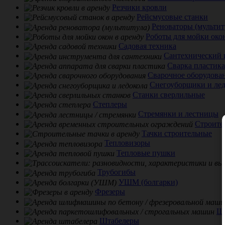
Резчики кровли
Рейсмусовые станки
Реноваторы (мультит
Роботы для мойки око
Садовая техника
Сантехнический 
Сварка пластика
Сварочное оборудова
Снегоуборщики и ле
Станки сверлильные
Степлеры
Стремянки и лестницы
Строите
Тачки строительные
Тепловизоры
Тепловые пушки
Трубогибы
УШМ (болгарки)
Фрезеры
Ш
Штабелеры