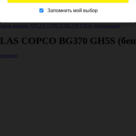
ики и рубанки
Запомнить мой выбор
тровелосипеды
рочная машина ATLAS COPCO BG370 GH5S (бензиновая)
TLAS COPCO BG370 GH5S (бен