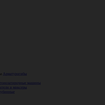
Арматурогибы
етонозатирочные машины
ители и миксеры
лубинные