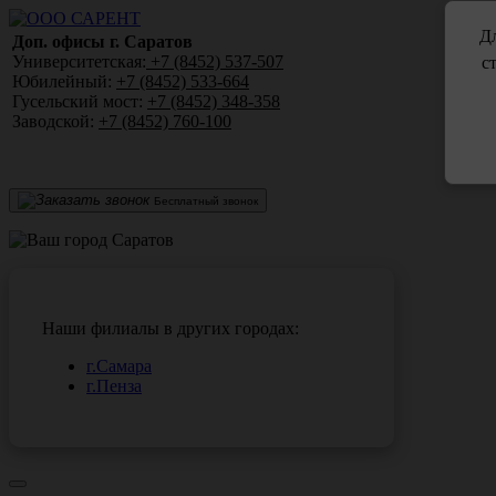
Дл
Доп. офисы г. Саратов
Университетская:
+7 (8452) 537-507
с
Юбилейный:
+7 (8452) 533-664
Гусельский мост:
+7 (8452) 348-358
Заводской:
+7 (8452) 760-100
Бесплатный звонок
Саратов
Наши филиалы в других городах:
г.Самара
г.Пенза