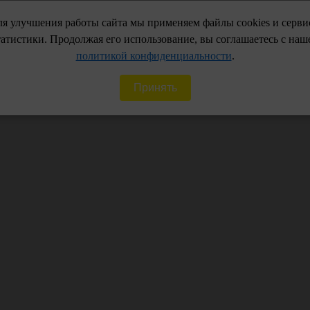
я улучшения работы сайта мы применяем файлы cookies и серв
Доп. офисы г. Энгел
Советская:
+7 (8453)5
татистики. Продолжая его использование, вы соглашаетесь с наш
Студенческая:
+7 (96
политикой конфиденциальности
.
Принять