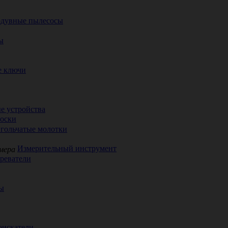
одувные пылесосы
ы
е ключи
е устройства
соски
гольчатые молотки
Измерительный инструмент
реватели
ы
оискатели