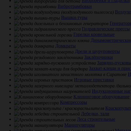
Виброрейки и гладилки
Вибротрамбовки
Воздух
Вышки-туры
Генератор
Гидравлические прессы
Горелки кровельные
Динамометрически
Домкраты
Дрели и шуруповерты
Заклёпочники
Зарядно-пусковы
Захват-клещи и при
И
Игровые приставки
Индукционные наг
Клининговое оборудование
Компрессоры
Краскопульт
Лебедки, тали
Леса строительные
Манипуляторы
Металл