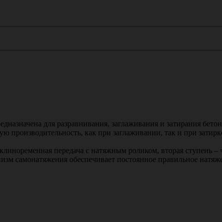
едназначена для разравнивания, заглаживания и затирания бето
кую производительность, как при заглаживании, так и при затир
 клиноременная передача с натяжным роликом, вторая ступень –
изм самонатяжения обеспечивает постоянное правильное натяже