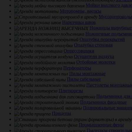
Мойки высокого давл
Мотопомпы, насосы
Мусоропроводы
Нарезчики швов
Ножницы вырубные
Ножничные подъемни
Опалубка перекрытий
Опалубка стеновая
Опрессовщики
Осушители воздуха
Отбойные молотки
Перфораторы
Пилы монтажные
Пилы сабельные
Пистолеты монтажны
Плиткорезы
Подъемники для 
Подъемники фасадные
Полировальные машин
Прицепы
Промышленные фены
Пылесосы строительн