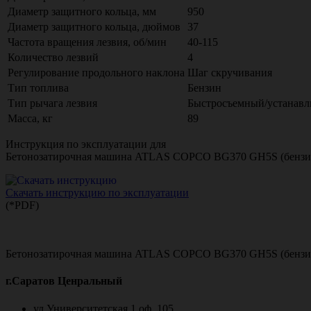
Диаметр защитного кольца, мм
950
Диаметр защитного кольца, дюймов
37
Частота вращения лезвия, об/мин
40-115
Количество лезвий
4
Регулирование продольного наклона
Шаг скручивания
Тип топлива
Бензин
Тип рычага лезвия
Быстросъемный/устанавл
Масса, кг
89
Инструкция по эксплуатации для
Бетонозатирочная машина ATLAS COPCO BG370 GH5S (бензин
Скачать инструкцию по эксплуатации
(*PDF)
Бетонозатирочная машина ATLAS COPCO BG370 GH5S (бензин
г.Саратов Ценральный
ул.Университетская,1 оф. 105