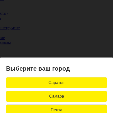
улы)
н
инструмент
ние
доколы
льные ограждения
Выберите ваш город
Трассоискатели
Саратов
Самара
Шлифмашины по бетону
лифмашины по дереву
Пенза