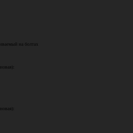
иваемый на болтах
овая):
овая):