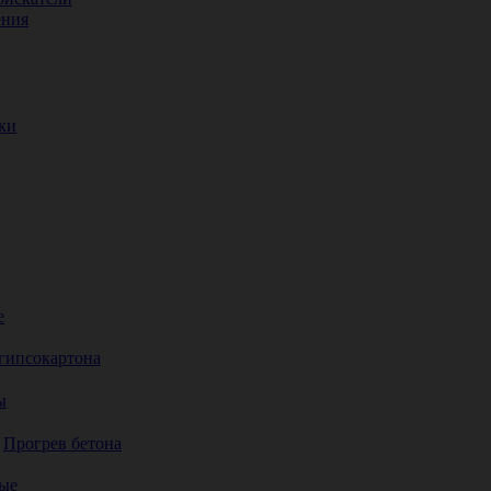
ения
ки
е
гипсокартона
ы
Прогрев бетона
ые